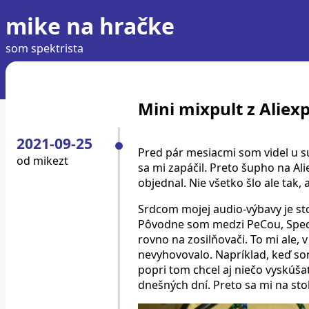
mike na hračke
som spektrista
Mini mixpult z Aliex
2021-09-25
Pred pár mesiacmi som videl u su
od
mikezt
sa mi zapáčil. Preto šupho na Ali
objednal. Nie všetko šlo ale tak,
Srdcom mojej audio-výbavy je sto
Pôvodne som medzi PeCou, Spec
rovno na zosilňovači. To mi ale, 
nevyhovovalo. Napríklad, keď so
popri tom chcel aj niečo vyskúš
dnešných dní. Preto sa mi na stol