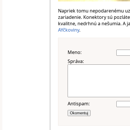
Napriek tomu nepodarenému uze
zariadenie. Konektory sú pozláte
kvalitne, nedrhnú a nešumia. A j
AYčkoviny
.
Meno:
Správa:
Antispam:
Okomentuj