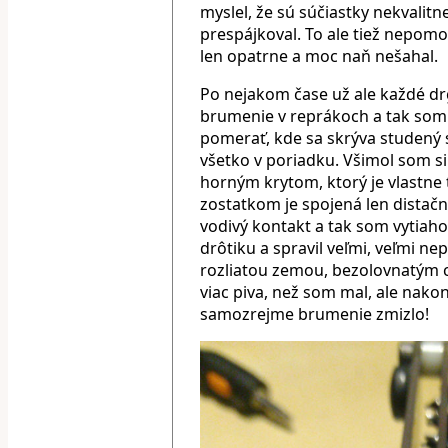
myslel, že sú súčiastky nekvalitn
prespájkoval. To ale tiež nepomo
len opatrne a moc naň nešahal.
Po nejakom čase už ale každé dr
brumenie v reprákoch a tak som
pomerať, kde sa skrýva studený 
všetko v poriadku. Všimol som s
horným krytom, ktorý je vlastne 
zostatkom je spojená len distač
vodivý kontakt a tak som vytiah
drôtiku a spravil veľmi, veľmi ne
rozliatou zemou, bezolovnatým c
viac piva, než som mal, ale nakon
samozrejme brumenie zmizlo!